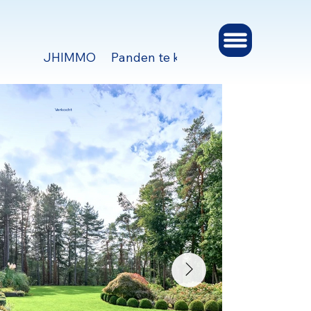
JHIMMO
Panden te koop en te huur
Verh
Verkocht