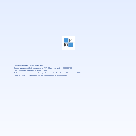
Derdenrekening: BE 87 736 05786 3594
Beroepsaansprakelijkheid en garantie via AXA Belgium NV - polis nr. 730.390.160
Erkend vastgoedmakelaar -België- IPI 511.716
Onderworpen aan de ethische code volgend op het koninklijk besluit van 27 september 2006
Controleorgaan: IPI Luxemburgstraat 16 b- 1000 Brussel
http://www.ipi.be