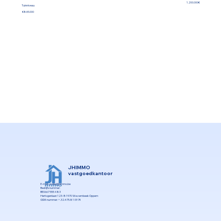
1.200.000€
Tuinniveau
€865.000
JHIMMO
vastgoedkantoor
E-mail:
Joelle@jhimmo.be
Bedrijfsnummer:
BE0667 555 483
Hertogenlaan 123- B-1970 Wezembeek Oppem
GSM-nummer: +.32.475.81 09 74