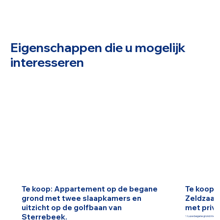
Eigenschappen die u mogelijk
interesseren
Te koop: Appartement op de begane
Te koop E
grond met twee slaapkamers en
Zeldzaam
uitzicht op de golfbaan van
met priv
Sterrebeek.
✨Luxe begane grond met priv