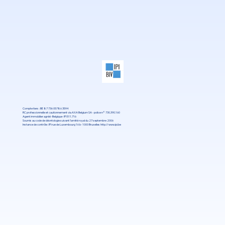
Compte tiers : BE 87 736 05786 3594
RC professionnelle et cautionnement via AXA Belgium SA - police n° 730.390.160
Agent immobilier agréé -Belgique- IPI 511.716
Soumis au code de déontologie suivant l’arrété royal du 27 septembre 2006
Instance de contrôle : IPI rue de Luxembourg 16 b- 1000 Bruxelles
http://www.ipi.be