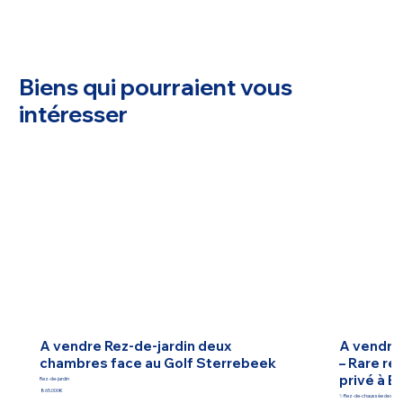
Biens qui pourraient vous
intéresser
A vendre Rez-de-jardin deux
A vendre
chambres face au Golf Sterrebeek
– Rare re
privé à B
Rez-de-jardin
865.000€
✨Rez-de-chaussée de standin