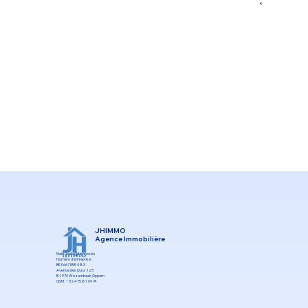
€
JHIMMO
Agence Immobilière
Mail :
Joelle@jhimmo.be
Numéro d’entreprise :
BE 0667 555 483
Avenue des Ducs 123
B-1970 Wezembeek Oppem
GSM : +32.475.81 09 74