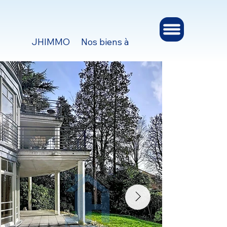
JHIMMO
Nos biens à vendre et à louer
Ges
Option