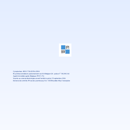
Compte tiers : BE 87 736 05786 3594
RC professionnelle et cautionnement via AXA Belgium SA - police n° 730.390.160
Agent immobilier agréé -Belgique- IPI 511.716
Soumis au code de déontologie suivant l’arrété royal du 27 septembre 2006
Instance de contrôle : IPI rue de Luxembourg 16 b- 1000 Bruxelles
http://www.ipi.be