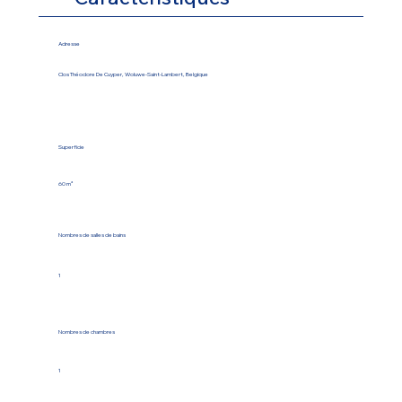
Adresse
Clos Théodore De Cuyper, Woluwe-Saint-Lambert, Belgique
Superficie
60 m²
Nombres de salles de bains
1
Nombres de chambres
1