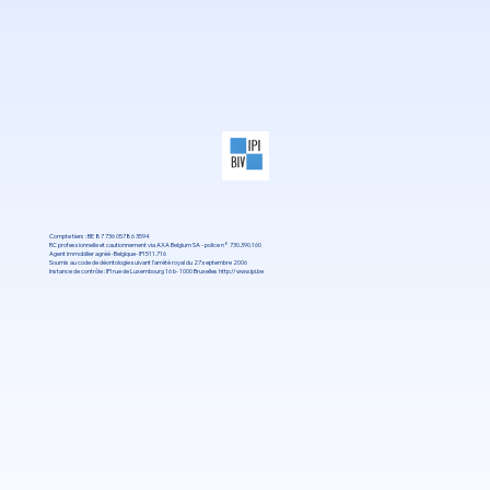
Compte tiers : BE 87 736 05786 3594
RC professionnelle et cautionnement via AXA Belgium SA - police n° 730.390.160
Agent immobilier agréé -Belgique- IPI 511.716
Soumis au code de déontologie suivant l’arrété royal du 27 septembre 2006
Instance de contrôle : IPI rue de Luxembourg 16 b- 1000 Bruxelles
http://www.ipi.be