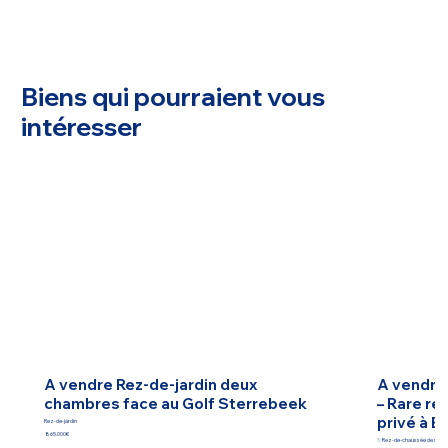
Biens qui pourraient vous
intéresser
A vendre Rez-de-jardin deux
A vendre
chambres face au Golf Sterrebeek
– Rare re
privé à B
Rez-de-jardin
865.000€
✨Rez-de-chaussée de standin