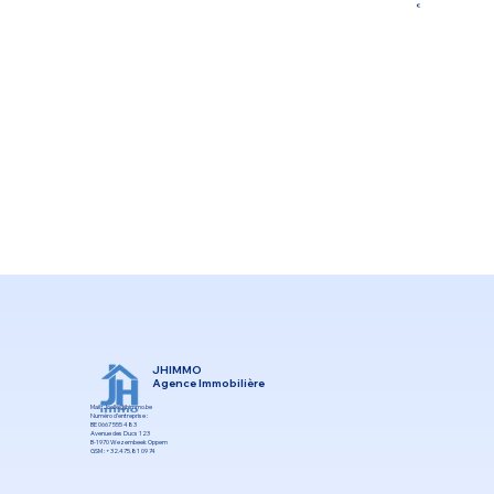
€
JHIMMO
Agence Immobilière
Mail :
Joelle@jhimmo.be
Numéro d’entreprise :
BE 0667 555 483
Avenue des Ducs 123
B-1970 Wezembeek Oppem
GSM : +32.475.81 09 74